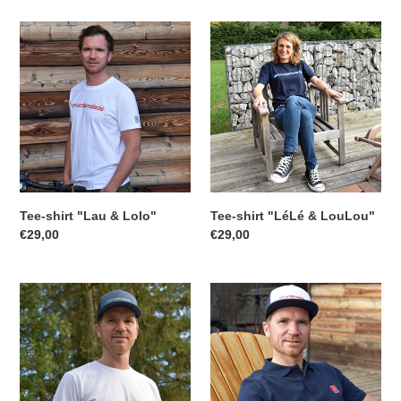
Tee-
Tee-
shirt
shirt
"Lau
"LéLé
&
&
Lolo"
LouLou"
Tee-shirt "LéLé & LouLou"
Tee-shirt "Lau & Lolo"
Prix
€29,00
Prix
€29,00
normal
normal
Tee-
Polo
shirt
"Math"
Collab
"Cuisse
de
Grenouille"