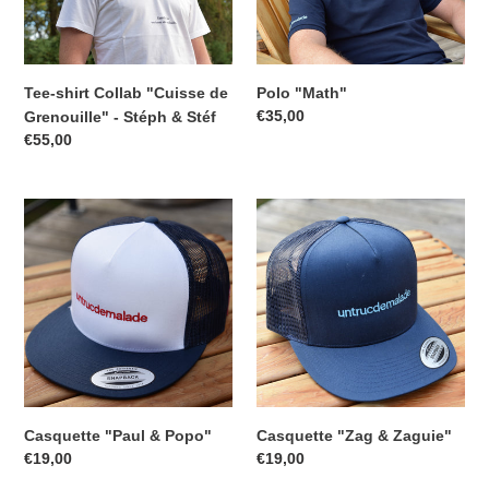
-
Stéph
&
Stéf
Tee-shirt Collab "Cuisse de
Polo "Math"
Prix
€35,00
Grenouille" - Stéph & Stéf
normal
Prix
€55,00
normal
Casquette
Casquette
"Paul
"Zag
&
&
Popo"
Zaguie"
Casquette "Paul & Popo"
Casquette "Zag & Zaguie"
Prix
€19,00
Prix
€19,00
normal
normal