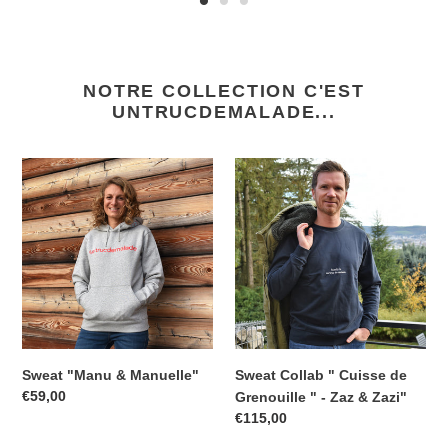
NOTRE COLLECTION C'EST
UNTRUCDEMALADE...
Sweat
Sweat
"Manu
Collab
&
"
Manuelle"
Cuisse
de
Grenouille
"
-
Zaz
&
Sweat "Manu & Manuelle"
Sweat Collab " Cuisse de
Zazi"
Prix
€59,00
Grenouille " - Zaz & Zazi"
normal
Prix
€115,00
normal