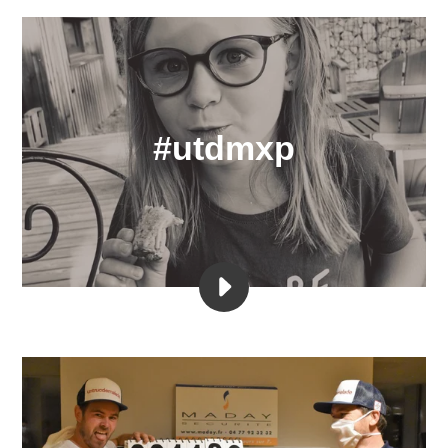
#utdmxp
LIRE
LA
VIDÉO
LE
CROQUE-
MONSIEUR
DE
PAPA
C'EST